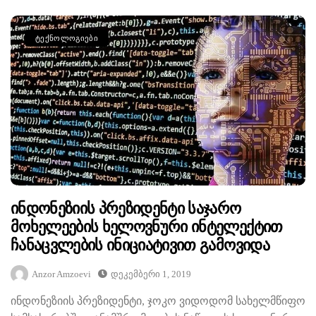
ᲢᲔᲥᲜᲝᲚᲝᲒᲘᲔᲑᲘ
Ინდონეზიის Პრეზიდენტი Საჯარო
Მოხელეების Ხელოვნური Ინტელექტით
Ჩანაცვლების Ინიციატივით Გამოვიდა
Anzor Amzoevi
Დეკემბერი 1, 2019
ინდონეზიის პრეზიდენტი, ჯოკო ვიდოდომ სახელმწიფო