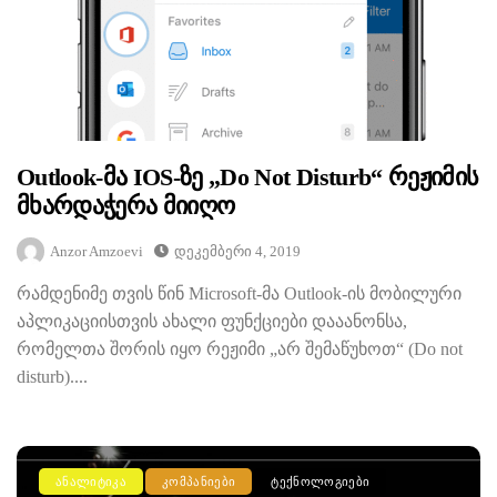
Outlook-Მა IOS-Ზე „Do Not Disturb“ Რეჟიმის
Მხარდაჭერა Მიიღო
Anzor Amzoevi
Დეკემბერი 4, 2019
რამდენიმე თვის წინ Microsoft-მა Outlook-ის მობილური
აპლიკაციისთვის ახალი ფუნქციები დააანონსა,
რომელთა შორის იყო რეჟიმი „არ შემაწუხოთ“ (Do not
disturb)....
ᲐᲜᲐᲚᲘᲢᲘᲙᲐ
ᲙᲝᲛᲞᲐᲜᲘᲔᲑᲘ
ᲢᲔᲥᲜᲝᲚᲝᲒᲘᲔᲑᲘ