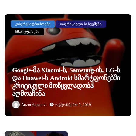
ᲙᲘᲑᲔᲠᲣᲡᲐᲤᲠᲗᲮᲝᲔᲑᲐ
ᲝᲞᲔᲠᲐᲪᲘᲣᲚᲘ ᲡᲘᲡᲢᲔᲛᲔᲑᲘ
ᲡᲛᲐᲠᲢᲤᲝᲜᲔᲑᲘ
Google-Მა Xiaomi-Ს, Samsung-Ის, LG-Ს
Და Huawei-Ს Android Სმარტფონებში
Კრიტიკული Მოწყვლადობა
Აღმოაჩინა
Anzor Amzoevi
Ოქტომბერი 5, 2019