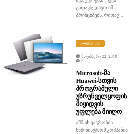
ავრცელებს. „ჩვენ
გადავხედავთ იმ
პრინციპებს, რითაც...
ᲙᲝᲛᲞᲐᲜᲘᲔᲑᲘ
Ნოემბერი 22, 2019
0
Microsoft-Მა
Huawei-Სთვის
Პროგრამული
Უზრუნველყოფის
Მიყიდვის
Უფლება Მიიღო
აშშ-ის ვაჭრობის
სამინისტრომ კომპანია