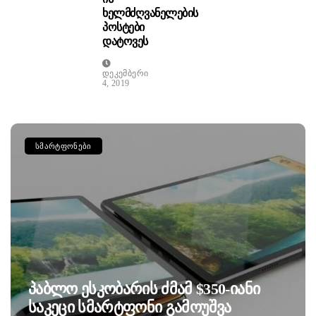
Ხელმძღვანელების
Პოსტები
Დატოვეს
Დეკემბერი
4, 2019
ᲡᲛᲐᲠᲢᲤᲝᲜᲔᲑᲘ
Პაბლო Ესკობარის Ძმამ $350-Იანი
Საკეცი Სმარტფონი Გამოუშვა