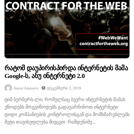
Რატომ Დაუპირისპირდა Ინტერნეტის Მამა
Google-Ს, Ანუ Ინტერნეტი 2.0
Anzor Amzoevi
Დეკემბერი 3, 2019
ტიმ ბერნერს-ლი, რომელსაც ბევრი ინტერნეტის მამას
უწოდებს მოგვიწოდებს გადავარჩინოთ ინტერნეტი
დიდი კომპანიების კონტროლისგან და მომხმარებლებს
მეტი თავისუფლება მივცეთ. რამდენიმე...