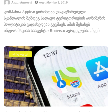
Anzor Amzoevi
Დეკემბერი 1, 2019
კომპანია Apple-ი ყირიმთან დაკავშირებული
სკანდალის შემდეგ სადავო ტერიტორიების აღნიშვნის
პოლიტიკის გადახედვას გეგმავს. ამის შესახებ
ინფორმაციას სააგენტო Reuters-ი ავრცელებს. „ჩვენ...
ᲐᲜᲐᲚᲘᲢᲘᲙᲐ