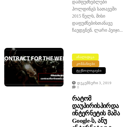
დამფუძნებლები
ჰოლდინგს სათავეში
2015 წელს, მისი
დაფუძნებისთანავე
ჩაუდგნენ. ლარი პეიჯი...
ᲐᲜᲐᲚᲘᲢᲘᲙᲐ
ᲙᲝᲛᲞᲐᲜᲘᲔᲑᲘ
ᲢᲔᲥᲜᲝᲚᲝᲒᲘᲔᲑᲘ
Დეკემბერი 3, 2019
0
Რატომ
Დაუპირისპირდა
Ინტერნეტის Მამა
Google-Ს, Ანუ