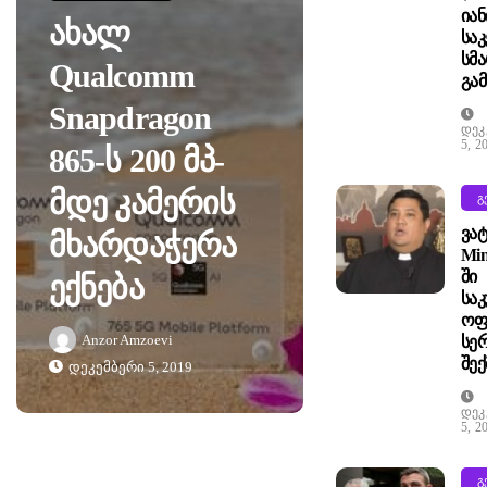
Იან
Ახალ
Საკ
Სმ
Qualcomm
Გა
Snapdragon
Დეკ
5, 2
865-Ს 200 Მპ-
Მდე Კამერის
Გ
Ვატ
Მხარდაჭერა
Min
Ში
Ექნება
Სა
Ოფ
Anzor Amzoevi
Სე
Შექ
Დეკემბერი 5, 2019
Დეკ
5, 2
Გ