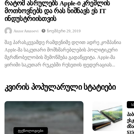
Რატომ Ასრულებს Apple-Ი Კრემლის
Მოთხოვნებს Და Რას Ნიშნავს Ეს IT
Ინდუსტრიისთვის
Anzor Amzoevi
Ნოემბერი 29, 2019
შავ პარასკევამდე რამდენიმე დღით ადრე კომპანია
Apple-მა საკუთარი მომხმარებლების პოლიტიკური
მგრძნობელობის შემოწმება გადაწყვიტა. Apple-მა
ყირიმი საკუთარ რუკებში რუსეთის ფედერაციას...
Კვირის Პოპულარული Სტატიები
Ს
Პა
Ეს
Ძმა
ᲢᲔᲥᲜᲝᲚᲝᲒᲘᲔᲑᲘ
$35