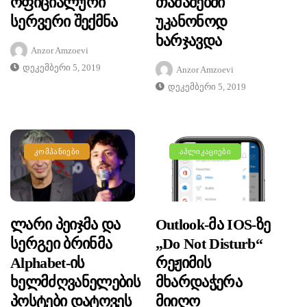
Ოფიციალური
Თამაშებში
Სერვერი Შექმნა
Უკანონოდ
Ხარჯავდა
Anzor Amzoevi
Დეკემბერი 5, 2019
Anzor Amzoevi
Დეკემბერი 5, 2019
ᲙᲝᲛᲞᲐᲜᲘᲔᲑᲘ
ᲐᲞᲚᲘᲙᲐᲪᲘᲔᲑᲘ
Ლარი Პეიჯმა Და
Outlook-Მა IOS-Ზე
Სერგეი Ბრინმა
„Do Not Disturb“
Alphabet-Ის
Რეჟიმის
Ხელმძღვანელების
Მხარდაჭერა
Პოსტები Დატოვეს
Მიიღო