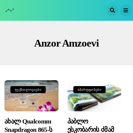
Anzor Amzoevi
ᲢᲔᲥᲜᲝᲚᲝᲒᲘᲔᲑᲘ
ᲡᲛᲐᲠᲢᲤᲝᲜᲔᲑᲘ
Ახალ Qualcomm
Პაბლო
Snapdragon 865-Ს
Ესკობარის Ძმამ