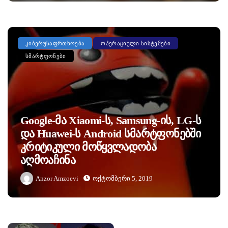
ᲙᲘᲑᲔᲠᲣᲡᲐᲤᲠᲗᲮᲝᲔᲑᲐ
ᲝᲞᲔᲠᲐᲪᲘᲣᲚᲘ ᲡᲘᲡᲢᲔᲛᲔᲑᲘ
ᲡᲛᲐᲠᲢᲤᲝᲜᲔᲑᲘ
Google-Მა Xiaomi-Ს, Samsung-Ის, LG-Ს
Და Huawei-Ს Android Სმარტფონებში
Კრიტიკული Მოწყვლადობა
Აღმოაჩინა
Anzor Amzoevi
Ოქტომბერი 5, 2019