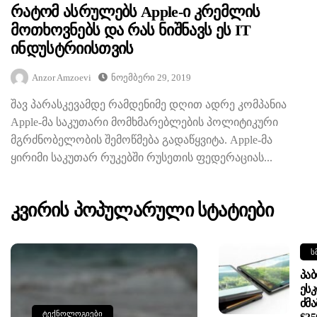
Რატომ Ასრულებს Apple-Ი Კრემლის
Მოთხოვნებს Და Რას Ნიშნავს Ეს IT
Ინდუსტრიისთვის
Anzor Amzoevi
Ნოემბერი 29, 2019
შავ პარასკევამდე რამდენიმე დღით ადრე კომპანია
Apple-მა საკუთარი მომხმარებლების პოლიტიკური
მგრძნობელობის შემოწმება გადაწყვიტა. Apple-მა
ყირიმი საკუთარ რუკებში რუსეთის ფედერაციას...
Კვირის Პოპულარული Სტატიები
Ს
Პა
Ეს
Ძმა
ᲢᲔᲥᲜᲝᲚᲝᲒᲘᲔᲑᲘ