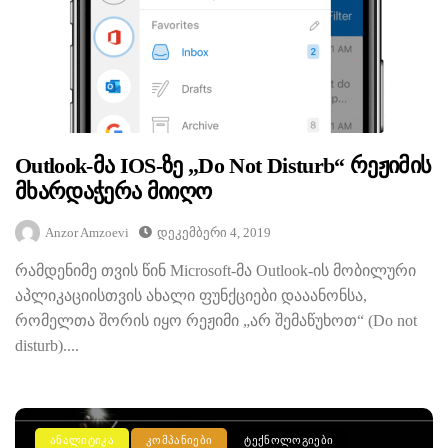
Outlook-Მა IOS-Ზე „Do Not Disturb“ Რეჟიმის
Მხარდაჭერა Მიიღო
Anzor Amzoevi
Დეკემბერი 4, 2019
რამდენიმე თვის წინ Microsoft-მა Outlook-ის მობილური
აპლიკაციისთვის ახალი ფუნქციები დააანონსა,
რომელთა შორის იყო რეჟიმი „არ შემაწუხოთ“ (Do not
disturb)....
ᲐᲜᲐᲚᲘᲢᲘᲙᲐ
ᲙᲝᲛᲞᲐᲜᲘᲔᲑᲘ
ᲢᲔᲥᲜᲝᲚᲝᲒᲘᲔᲑᲘ