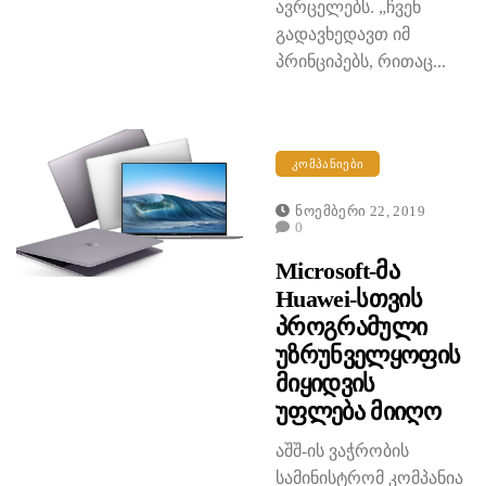
ავრცელებს. „ჩვენ
გადავხედავთ იმ
პრინციპებს, რითაც...
ᲙᲝᲛᲞᲐᲜᲘᲔᲑᲘ
Ნოემბერი 22, 2019
0
Microsoft-Მა
Huawei-Სთვის
Პროგრამული
Უზრუნველყოფის
Მიყიდვის
Უფლება Მიიღო
აშშ-ის ვაჭრობის
სამინისტრომ კომპანია