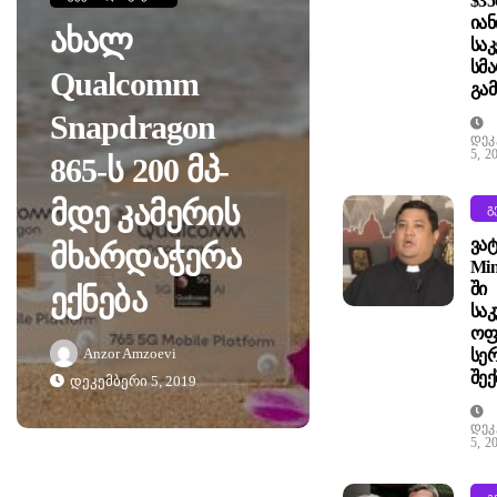
$35
Იან
Ახალ
Საკ
Სმ
Qualcomm
Გა
Snapdragon
Დეკ
5, 2
865-Ს 200 Მპ-
Მდე Კამერის
Გ
Ვატ
Მხარდაჭერა
Min
Ში
Ექნება
Სა
Ოფ
Anzor Amzoevi
Სე
Შექ
Დეკემბერი 5, 2019
Დეკ
5, 2