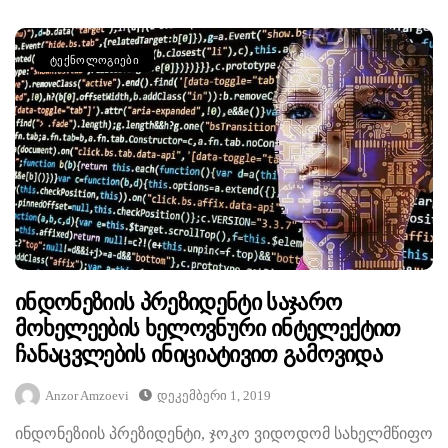
ᲢᲔᲥᲜᲝᲚᲝᲒᲘᲔᲑᲘ
Ინდონეზიის Პრეზიდენტი Საჯარო
Მოხელეების Ხელოვნური Ინტელექტით
Ჩანაცვლების Ინიციატივით Გამოვიდა
Anzor Amzoevi
Დეკემბერი 1, 2019
ინდონეზიის პრეზიდენტი, ჯოკო ვიდოდომ სახელმწიფო