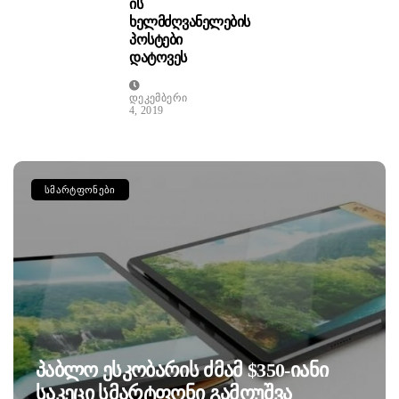
Ის
Ხელმძღვანელების
Პოსტები
Დატოვეს
Დეკემბერი
4, 2019
ᲡᲛᲐᲠᲢᲤᲝᲜᲔᲑᲘ
Პაბლო Ესკობარის Ძმამ $350-Იანი
Საკეცი Სმარტფონი Გამოუშვა