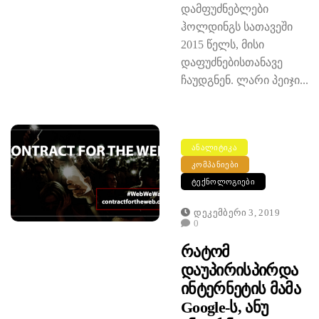
დამფუძნებლები
ჰოლდინგს სათავეში
2015 წელს, მისი
დაფუძნებისთანავე
ჩაუდგნენ. ლარი პეიჯი...
ᲐᲜᲐᲚᲘᲢᲘᲙᲐ
ᲙᲝᲛᲞᲐᲜᲘᲔᲑᲘ
ᲢᲔᲥᲜᲝᲚᲝᲒᲘᲔᲑᲘ
Დეკემბერი 3, 2019
0
Რატომ
Დაუპირისპირდა
Ინტერნეტის Მამა
Google-Ს, Ანუ