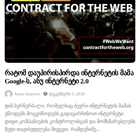
Რატომ Დაუპირისპირდა Ინტერნეტის Მამა
Google-Ს, Ანუ Ინტერნეტი 2.0
Anzor Amzoevi
Დეკემბერი 3, 2019
ტიმ ბერნერს-ლი, რომელსაც ბევრი ინტერნეტის მამას
უწოდებს მოგვიწოდებს გადავარჩინოთ ინტერნეტი
დიდი კომპანიების კონტროლისგან და მომხმარებლებს
მეტი თავისუფლება მივცეთ. რამდენიმე...