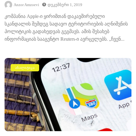
Anzor Amzoevi
Დეკემბერი 1, 2019
კომპანია Apple-ი ყირიმთან დაკავშირებული
სკანდალის შემდეგ სადავო ტერიტორიების აღნიშვნის
პოლიტიკის გადახედვას გეგმავს. ამის შესახებ
ინფორმაციას სააგენტო Reuters-ი ავრცელებს. „ჩვენ...
ᲐᲜᲐᲚᲘᲢᲘᲙᲐ