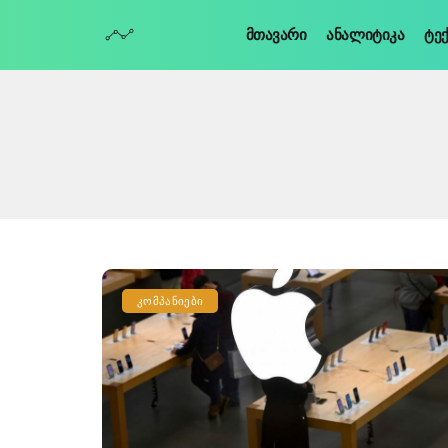
Მთავარი
Ანალიტიკა
Ტე
ᲙᲝᲛᲞᲐᲜᲘᲔᲑᲘ