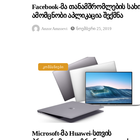
Facebook-Მა Თანამშრომლების Სახ
Ამომცნობი Აპლიკაცია Შექმნა
Anzor Amzoevi
Ნოემბერი 25, 2019
ᲙᲝᲛᲞᲐᲜᲘᲔᲑᲘ
Microsoft-Მა Huawei-Სთვის