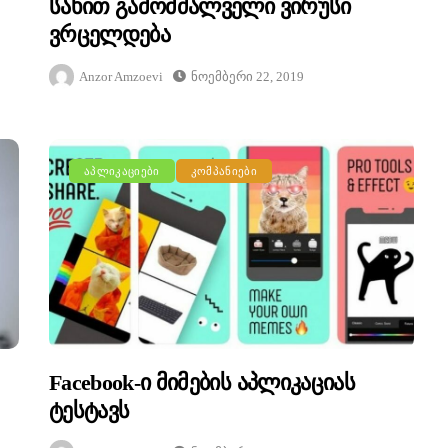
Სახით Გამომძალველი Ვირუსი
Ვრცელდება
Anzor Amzoevi
Ნოემბერი 22, 2019
ᲐᲞᲚᲘᲙᲐᲪᲘᲔᲑᲘ
ᲙᲝᲛᲞᲐᲜᲘᲔᲑᲘ
Facebook-Ი Მიმების Აპლიკაციას
Ტესტავს