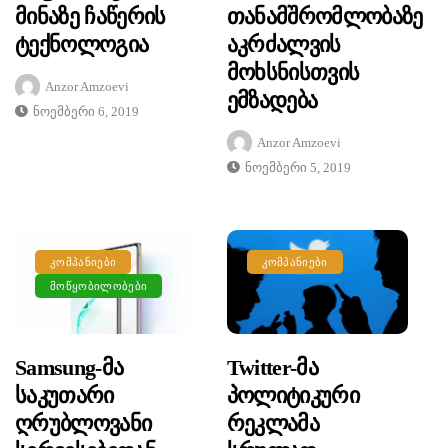
Მინაზე Ჩაწერის
Თანამშრომლობაზე
Ტექნოლოგია
Აკრძალვის
Მოხსნისთვის
Anzor Amzoevi
Ემზადება
Ნოემბერი 6, 2019
Anzor Amzoevi
Ნოემბერი 5, 2019
ᲙᲝᲛᲞᲐᲜᲘᲔᲑᲘ
ᲙᲝᲛᲞᲐᲜᲘᲔᲑᲘ
ᲛᲝᲬᲧᲝᲑᲘᲚᲝᲑᲔᲑᲘ
Samsung-Მა
Twitter-Მა
Საკუთარი
Პოლიტიკური
Ღრუბლოვანი
Რეკლამა