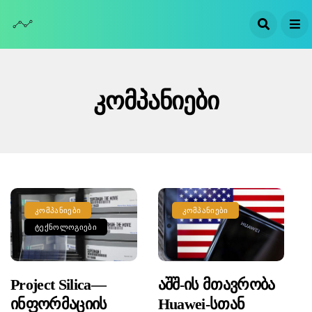
Კომპანიები
ᲙᲝᲛᲞᲐᲜᲘᲔᲑᲘ
ᲙᲝᲛᲞᲐᲜᲘᲔᲑᲘ
ᲢᲔᲥᲜᲝᲚᲝᲒᲘᲔᲑᲘ
Project Silica—
Აშშ-Ის Მთავრობა
Ინფორმაციის
Huawei-Სთან