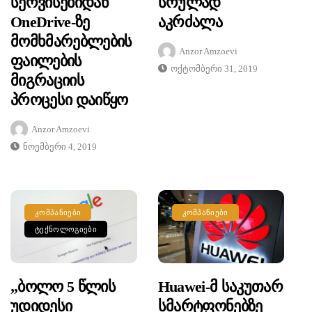
Სერვისებიდან
Სრულად
OneDrive-Ზე
Აკრძალა
Მომხმარებლების
Anzor Amzoevi
Ფაილების
Ოქტომბერი 31, 2019
Მიგრაციის
Პროცესი Დაიწყო
Anzor Amzoevi
Ნოემბერი 4, 2019
ᲙᲝᲛᲞᲐᲜᲘᲔᲑᲘ
ᲙᲝᲛᲞᲐᲜᲘᲔᲑᲘ
ᲢᲔᲥᲜᲝᲚᲝᲒᲘᲔᲑᲘ
„ბოლო 5 Წლის
Huawei-Მ Საკუთარ
Უდიდესი
Სმარტფონებზე