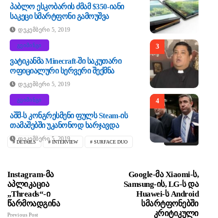
Პაბლო Ესკობარის Ძმამ $350-Იანი
Საკეცი Სმარტფონი Გამოუშვა
Დეკემბერი 5, 2019
ᲒᲔᲘᲛᲘᲜᲒᲘ
3
Ვატიკანმა Minecraft-Ში Საკუთარი
Ოფიციალური Სერვერი Შექმნა
Დეკემბერი 5, 2019
ᲒᲔᲘᲛᲘᲜᲒᲘ
4
Აშშ-Ს Კონგრესმენი Ფულს Steam-Ის
Თამაშებში Უკანონოდ Ხარჯავდა
Დეკემბერი 5, 2019
SHARE
DETAILS
INTERVIEW
SURFACE DUO
Instagram-Მა
Google-Მა Xiaomi-Ს,
Აპლიკაცია
Samsung-Ის, LG-Ს Და
„Threads“-Ი
Huawei-Ს Android
Წარმოადგინა
Სმარტფონებში
Კრიტიკული
Previous Post