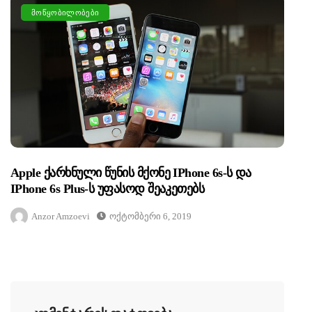
ᲛᲝᲬᲧᲝᲑᲘᲚᲝᲑᲔᲑᲘ
Apple Ქარხნული Წუნის Მქონე IPhone 6s-Ს Და
IPhone 6s Plus-Ს Უფასოდ Შეაკეთებს
Anzor Amzoevi
Ოქტომბერი 6, 2019