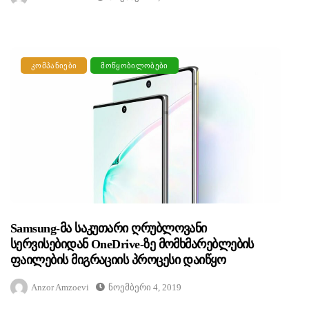
ᲙᲝᲛᲞᲐᲜᲘᲔᲑᲘ
ᲛᲝᲬᲧᲝᲑᲘᲚᲝᲑᲔᲑᲘ
Samsung-Მა Საკუთარი Ღრუბლოვანი
Სერვისებიდან OneDrive-Ზე Მომხმარებლების
Ფაილების Მიგრაციის Პროცესი Დაიწყო
Anzor Amzoevi
Ნოემბერი 4, 2019