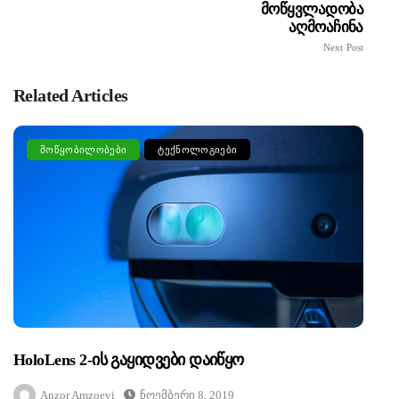
Მოწყვლადობა
Აღმოაჩინა
Next Post
Related Articles
ᲛᲝᲬᲧᲝᲑᲘᲚᲝᲑᲔᲑᲘ
ᲢᲔᲥᲜᲝᲚᲝᲒᲘᲔᲑᲘ
HoloLens 2-Ის Გაყიდვები Დაიწყო
Anzor Amzoevi
Ნოემბერი 8, 2019