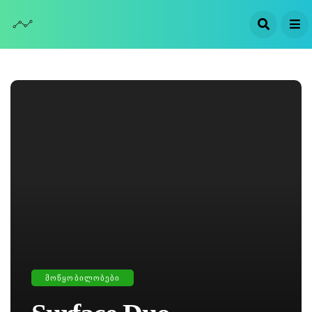
ᲛᲝᲬᲧᲝᲑᲘᲚᲝᲑᲔᲑᲘ