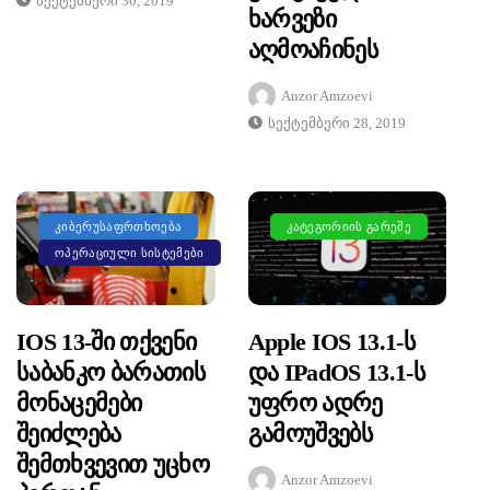
Სექტემბერი 30, 2019
Ხარვეზი
Აღმოაჩინეს
Anzor Amzoevi
Სექტემბერი 28, 2019
ᲙᲘᲑᲔᲠᲣᲡᲐᲤᲠᲗᲮᲝᲔᲑᲐ
ᲙᲐᲢᲔᲒᲝᲠᲘᲘᲡ ᲒᲐᲠᲔᲨᲔ
ᲝᲞᲔᲠᲐᲪᲘᲣᲚᲘ ᲡᲘᲡᲢᲔᲛᲔᲑᲘ
IOS 13-Ში Თქვენი
Apple IOS 13.1-Ს
Საბანკო Ბარათის
Და IPadOS 13.1-Ს
Მონაცემები
Უფრო Ადრე
Შეიძლება
Გამოუშვებს
Შემთხვევით Უცხო
Anzor Amzoevi