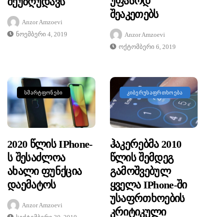
Უფასოდ
Შეუზღუდავს
Შეაკეთებს
Anzor Amzoevi
Ნოემბერი 4, 2019
Anzor Amzoevi
Ოქტომბერი 6, 2019
ᲡᲛᲐᲠᲢᲤᲝᲜᲔᲑᲘ
ᲙᲘᲑᲔᲠᲣᲡᲐᲤᲠᲗᲮᲝᲔᲑᲐ
2020 Წლის IPhone-
Ჰაკერებმა 2010
Ს Შესაძლოა
Წლის Შემდეგ
Ახალი Ფუნქცია
Გამოშვებულ
Დაემატოს
Ყველა IPhone-Ში
Უსაფრთხოების
Anzor Amzoevi
Კრიტიკული