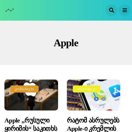
Apple
ᲙᲝᲛᲞᲐᲜᲘᲔᲑᲘ
ᲐᲜᲐᲚᲘᲢᲘᲙᲐ
Apple „რუსული
Რატომ Ასრულებს
Ყირიმის“ Საკითხს
Apple-Ი Კრემლის