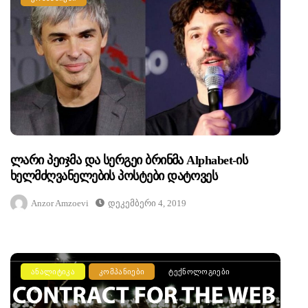
Ლარი Პეიჯმა Და Სერგეი Ბრინმა Alphabet-Ის
Ხელმძღვანელების Პოსტები Დატოვეს
Anzor Amzoevi
Დეკემბერი 4, 2019
ᲐᲜᲐᲚᲘᲢᲘᲙᲐ
ᲙᲝᲛᲞᲐᲜᲘᲔᲑᲘ
ᲢᲔᲥᲜᲝᲚᲝᲒᲘᲔᲑᲘ