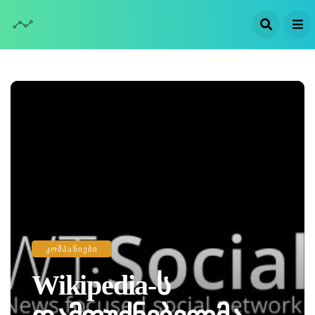
ᲙᲝᲛᲞᲐᲜᲘᲔᲑᲘ
Wikipedia-Ს