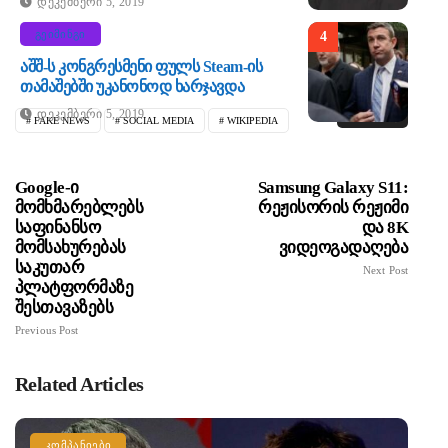
Დეკემბერი 5, 2019
ᲒᲔᲘᲛᲘᲜᲒᲘ
4
Აშშ-Ს Კონგრესმენი Ფულს Steam-Ის
Თამაშებში Უკანონოდ Ხარჯავდა
Დეკემბერი 5, 2019
SHARE
FAKE NEWS
SOCIAL MEDIA
WIKIPEDIA
Google-Ი
Samsung Galaxy S11:
Მომხმარებლებს
Რეჟისორის Რეჟიმი
Საფინანსო
Და 8K
Მომსახურებას
Ვიდეოგადაღება
Საკუთარ
Next Post
Პლატფორმაზე
Შესთავაზებს
Previous Post
Related Articles
ᲙᲝᲛᲞᲐᲜᲘᲔᲑᲘ