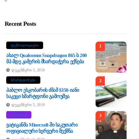
Recent Posts
ᲢᲔᲥᲜᲝᲚᲝᲒᲘᲔᲑᲘ
1
Ახალ Qualcomm Snapdragon 865-Ს 200
Მპ-Მდე Კამერის Მხარდაჭერა Ექნება
Დეკემბერი 5, 2019
ᲡᲛᲐᲠᲢᲤᲝᲜᲔᲑᲘ
2
Პაბლო Ესკობარის Ძმამ $350-Იანი
Საკეცი Სმარტფონი Გამოუშვა
Დეკემბერი 5, 2019
ᲒᲔᲘᲛᲘᲜᲒᲘ
3
Ვატიკანმა Minecraft-Ში Საკუთარი
Ოფიციალური Სერვერი Შექმნა