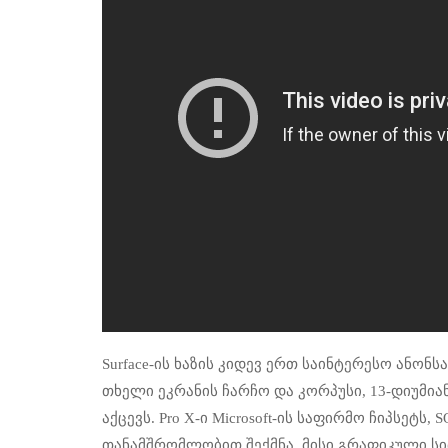
Surface-ის ხაზის კიდევ ერთ საინტერესო ანონსა
თხელი ეკრანის ჩარჩო და კორპუსი, 13-დიუმ
აქცევს. Pro X-ი Microsoft-ის საფირმო ჩიპსეტს
თანამშრომლობით შექმნა. მისი გრაფიკული ს