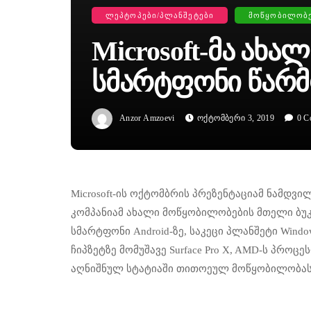
ᲚᲔᲞᲢᲝᲞᲔᲑᲘ/ᲞᲚᲐᲜᲨᲔᲢᲔᲑᲘ
ᲛᲝᲬᲧᲝᲑᲘᲚᲝᲑ
Microsoft-Მა Ახა
Სმარტფონი Წარმ
Anzor Amzoevi
Ოქტომბერი 3, 2019
0 C
Microsoft-ის ოქტომბრის პრეზენტაციამ ნამდვ
კომპანიამ ახალი მოწყობილობების მთელი ბუკ
სმარტფონი Android-ზე, საკეცი პლანშეტი Window
ჩიპზეტზე მომუშავე Surface Pro X, AMD-ს პროცეს
აღნიშნულ სტატიაში თითოეულ მოწყობილობას