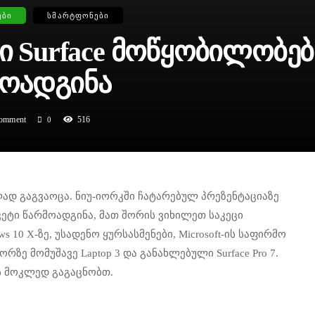
ᲔᲑᲘ
ᲡᲛᲐᲠᲢᲤᲝᲜᲔᲑᲘ
ლი Surface Მოწყობილობებ
ოადგინა
omment
516
0
ილად გაგვაოცა. ნიუ-იორკში ჩატარებულ პრეზენტაციაზე
ეტი წარმოადგინა, მათ შორის ვიხილეთ საკეცი
s 10 X-ზე, უსადენო ყურსასმენები, Microsoft-ის საფირმო
ორზე მომუშავე Laptop 3 და განახლებული Surface Pro 7.
 მოკლედ გაგაცნობთ.